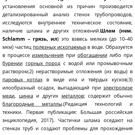
установления основной из причин производится
детализированный анализ стенок трубопроводов,
исследуются внутреннее техническое состояние,
наличие шлама и других отложений.
Шлам (нем.
Schlamm – грязь, ил
) это
взвесь мелких (до 10–40
мкм) частиц
полезных ископаемых
в воде. Образуется
в процессе
измельчения
при
обогащении
либо при
бурении
горных пород
с водой или промывочным
раствором;
2) нерастворимые отложения (из воды) в
паровых котлах
в виде ила и твёрдых кусков;
3)
илообразный осадок, выпадающий при
электролизе
меди
,
цинка
и других
металлов
; содержит обычно
благородные металлы
.(Редакция технологий и
техники. Первая публикация: Большая российская
энциклопедия, 2017). Частички шлама оседают на
стенках труб и создают проблемы для прохождения