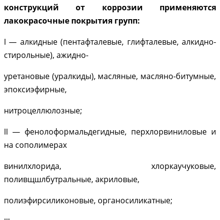
конструкций от коррозии применяются
лакокрасочные покрытия групп:
I — алкидные (пентафталевые, глифталевые, алкидно-
стирольные), ажидно-
уретановые (уралкиды), масляные, масляно-битумные,
эпоксиэфирные,
нитроцеллюлозные;
II — фенолоформальдегидные, перхлорвиниловые и
на сополимерах
винилхлорида, хлоркаучуковые,
поливщшлбутральные, акриловые,
полиэфирсиликоновые, органосиликатные;