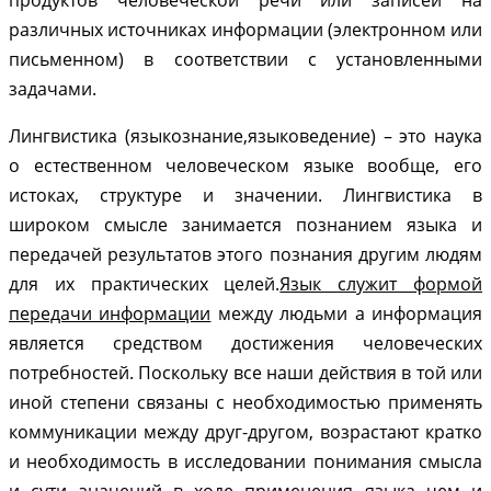
различных источниках информации (электронном или
письменном) в соответствии с установленными
задачами.
Лингвистика (языкознание,языковедение) – это наука
о естественном человеческом языке вообще, его
истоках, структуре и значении. Лингвистика в
широком смысле занимается познанием языка и
передачей результатов этого познания другим людям
для их практических целей.
Язык служит формой
передачи информации
между людьми а информация
является средством достижения человеческих
потребностей. Поскольку все наши действия в той или
иной степени связаны с необходимостью применять
коммуникации между друг-другом, возрастают кратко
и необходимость в исследовании понимания смысла
и сути значений в ходе применения языка чем и